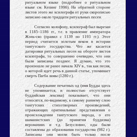
ритуальном языке (подробнее о ритуальном
языке см. Кепинг 1996). На обратной стороне
листов этого же ксилографа от руки скорописью
записано около тридцати ритуальных песен.
Согласно колофону, ксилограф был вырезан
в 1185–1186 гг., т.е. в правление императора
Жэнь-сяо (правил с 1139 по 1193 гг.). Этот
период считается золотым веком в истории
тангутского государства. Что же касается
датировки ритуальных песен на обороте листов
ксилографа, то совершенно очевидно, что они
были записаны позднее. Я думаю, что это
произошло не ранее начала XIV в., так как песня,
о которой идет речь в данной статье, упоминает
смерть Пагба ламы (1280 г.).
Содержание печатных од (имя Будды здесь
не упоминается, и полностью отсутствует
буддийская лексика) показывает, что они
относятся, по-видимому, к самому раннему слою
тангутских стихотворных произведений,
отражающих оригинальные представления о
происхождении тангутского народа, о его
шаманистских (до принятия буддизма)
верованиях и т.д. Безусловно, оды были
составлены до образования государства (982 г.).
Записаны они могли быть только после