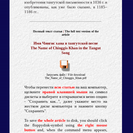
изобретения тангутской письменности в 1036 г. и
опубликованы, как уже было сказано, в 1185–
1186 гг...
Полный текст статьи
|
The full text version of
the
article
Имя Чингис хана в тангутской песне
The Name of Chinggis Khan in the Tangut
Song
Загрузить файл
/ File d
ownload
The_Name_of_Chinggis_Khan.pdf
Чтобы перенести
всю статью
на ваш компьютер,
щелкните
правой клавишей мыши
на символ
дискеты и выберите в открывшемся меню опцию
- "Сохранить как...", далее укажите место на
жестком диске компьютера и нажмите кнопку
"Сохранить".
To save
the whole article
to disk, you should click
the floppydisk-symbol using
the right mouse
button
and, when the command menu appears,