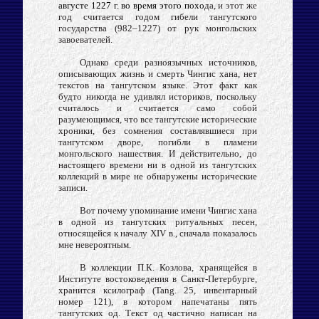
августе 1227 г. во время этого похо
да, и этот же
год считается годом гибели тангутского
государства (982–1227) от рук монгольских
завоевателей.
Однако среди разноязычных источников,
описывающих жизнь и смерть Чингис хана, нет
текстов на тангутском языке. Этот факт как
будто никогда не удивлял историков, поскольку
считалось и считается само собой
разумеющимся, что все тангутские исторические
хроники, без сомнения составлявшиеся при
тангутском дворе, погибли в пламени
монгольского нашествия. И действительно, до
настоящего времени ни в одной из тангутских
коллекций в мире не обнаружены исторические
записи.
Вот почему упоминание имени Чингис хана
в одной из тангутских ритуальных песен,
относящейся к началу XIV в., сначала показалось
мне невероятным.
В коллекции П.К. Козлова, хранящейся в
Институте востоковедения в Санкт-Петербурге,
хранится ксилограф (Tang. 25, инвентарный
номер 121), в котором напечатаны пять
тангутских од. Текст од частично написан на